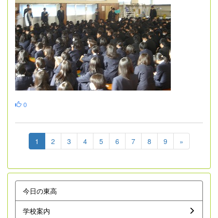
0
1
2
3
4
5
6
7
8
9
»
今日の東高
学校案内