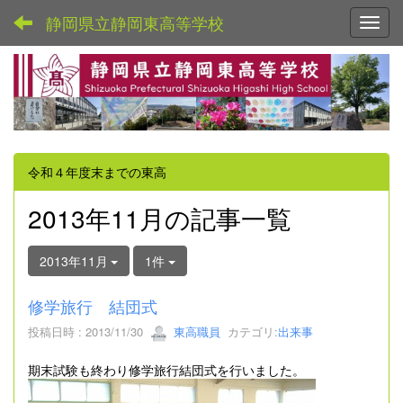
静岡県立静岡東高等学校
Toggl
令和４年度末までの東高
2013年11月の記事一覧
2013年11月
1件
修学旅行 結団式
投稿日時 : 2013/11/30
東高職員
カテゴリ:
出来事
期末試験も終わり修学旅行結団式を行いました。