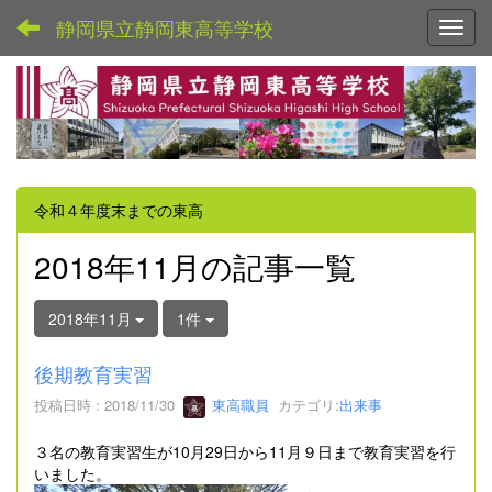
静岡県立静岡東高等学校
Toggl
令和４年度末までの東高
2018年11月の記事一覧
2018年11月
1件
後期教育実習
投稿日時 : 2018/11/30
東高職員
カテゴリ:
出来事
３名の教育実習生が10月29日から11月９日まで教育実習を行
いました。