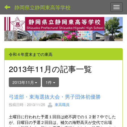
静岡県立静岡東高等学校
Toggl
令和４年度末までの東高
2013年11月の記事一覧
2013年11月
1件
弓道部・東海選抜大会・男子団体初優勝
投稿日時 : 2013/11/25
東高職員
土曜日に行われた予選１回目は絶不調での１２射７中でした
が、日曜日の予選２回目は、補欠の海野高天が交代で出場