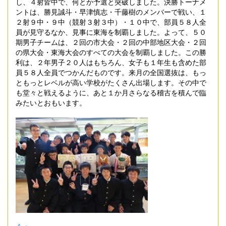
し、４射皆中で、何とか予選と突破しました。決勝トーナメ
ントは、勝見誠斗・早津慎志・千藤樹のメンバーで戦い、１
２射９中・９中（競射３射３中）・１０中で、部員５８人全
員が見守るなか、見事に東海を制覇しました。よって、５０
期男子チームは、２回の市大会・２回の中部地区大会・２回
の県大会・東海大会のすべての大会を制覇しました。この勝
利は、２年男子２０人はもちろん、女子も１年生も含めた部
員５８人全員でつかんだものです。来月の全国選抜は、もっ
ともっとレベルが高い学校がたくさん出場します。その中で
も堂々と戦えるように、あと１か月さらなる稽古を積んで臨
みたいとおもいます。