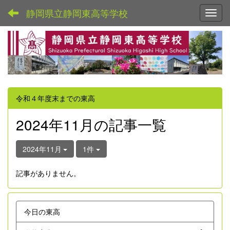
静岡県立静岡東高等学校
Toggl
令和４年度末までの東高
2024年11月の記事一覧
2024年11月
1件
記事がありません。
今日の東高