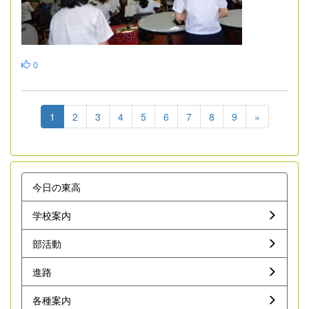
0
1
2
3
4
5
6
7
8
9
»
今日の東高
学校案内
部活動
進路
各種案内