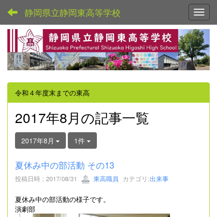
静岡県立静岡東高等学校
Toggl
令和４年度末までの東高
2017年8月の記事一覧
2017年8月
1件
夏休み中の部活動 その13
投稿日時 : 2017/08/31
東高職員
カテゴリ:
出来事
夏休み中の部活動の様子です。
演劇部