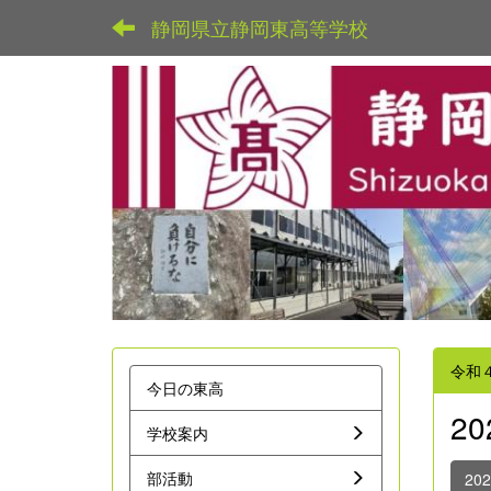
静岡県立静岡東高等学校
令和
今日の東高
2
学校案内
部活動
20