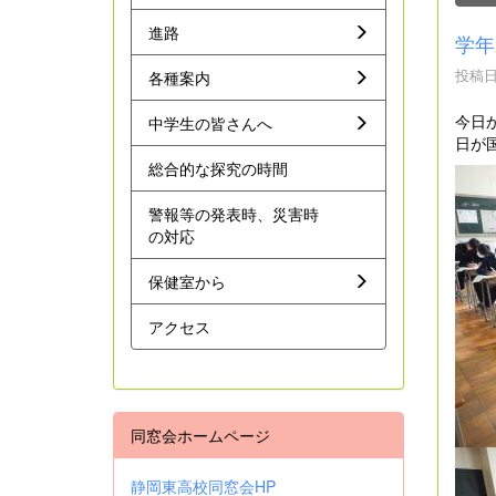
進路
学年
投稿日時
各種案内
今日
中学生の皆さんへ
日が
総合的な探究の時間
警報等の発表時、災害時
の対応
保健室から
アクセス
同窓会ホームページ
静岡東高校同窓会HP