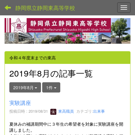
静岡県立静岡東高等学校
Toggl
令和４年度末までの東高
2019年8月の記事一覧
2019年8月
1件
実験講座
投稿日時 : 2019/08/31
東高職員
カテゴリ:
出来事
夏休みの補講期間中に３年生の希望者を対象に実験講座を開
講しました。