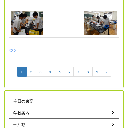
0
1
2
3
4
5
6
7
8
9
»
今日の東高
学校案内
部活動