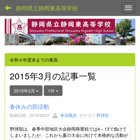
静岡県立静岡東高等学校
Toggl
令和４年度末までの東高
2015年3月の記事一覧
2015年3月
1件
春休みの部活動
投稿日時 : 2015/03/31
東高職員
カテゴリ:
野球部
野球部は、春季中部地区大会静岡商業戦では4－13で負けて
しまいましたが、これから夏の大会に向けて本格的な活動が