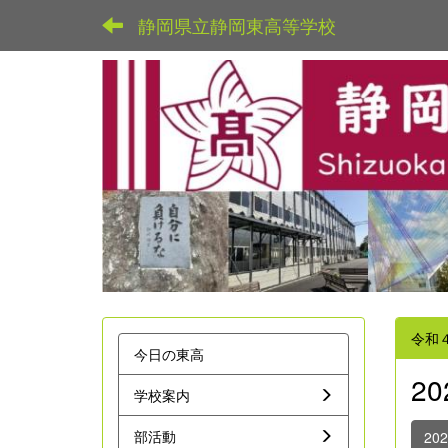
静岡県立静岡東高等学校
令和
今日の東高
2
学校案内
部活動
20