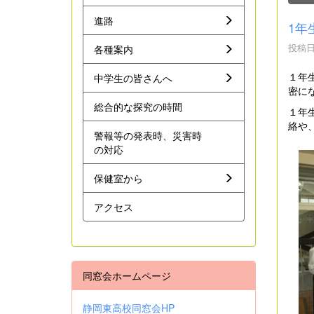
進路
1年
投稿日時
各種案内
１年
中学生の皆さんへ
密に
総合的な探究の時間
１年
絡や
警報等の発表時、災害時
の対応
保健室から
アクセス
同窓会ホームページ
静岡東高校同窓会HP