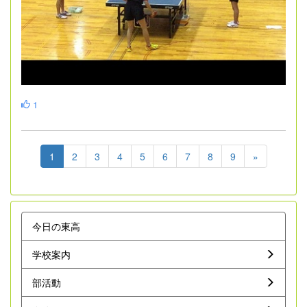
1
1
2
3
4
5
6
7
8
9
»
今日の東高
学校案内
部活動