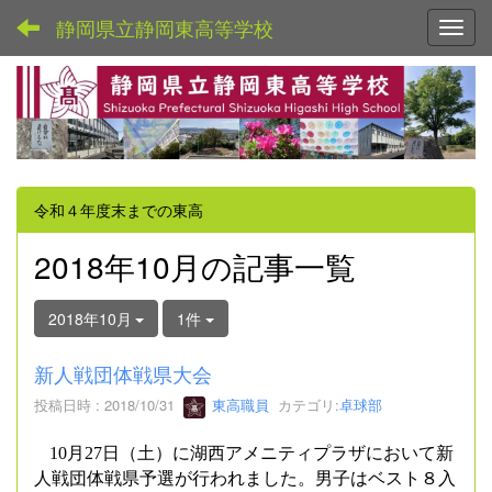
静岡県立静岡東高等学校
Toggl
令和４年度末までの東高
2018年10月の記事一覧
2018年10月
1件
新人戦団体戦県大会
投稿日時 : 2018/10/31
東高職員
カテゴリ:
卓球部
10
月
27
日（土）に湖西アメニティプラザにおいて新
人戦団体戦県予選が行われました。男子はベスト８入