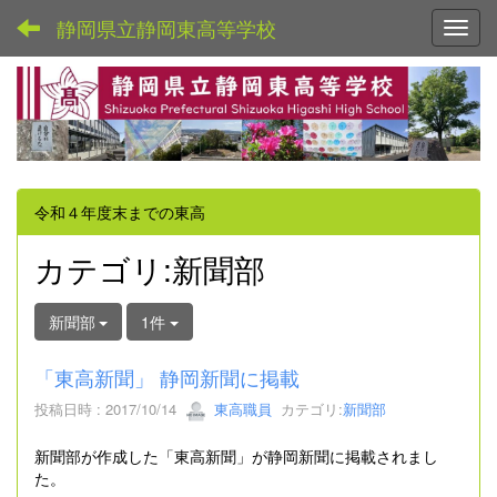
静岡県立静岡東高等学校
Toggl
令和４年度末までの東高
カテゴリ:新聞部
新聞部
1件
「東高新聞」 静岡新聞に掲載
投稿日時 : 2017/10/14
東高職員
カテゴリ:
新聞部
新聞部が作成した「東高新聞」が静岡新聞に掲載されまし
た。