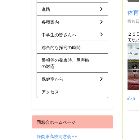
進路
体育
投稿日時
各種案内
２５
中学生の皆さんへ
天気
総合的な探究の時間
警報等の発表時、災害時
の対応
保健室から
アクセス
0
同窓会ホームページ
静岡東高校同窓会HP