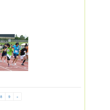
8
9
»