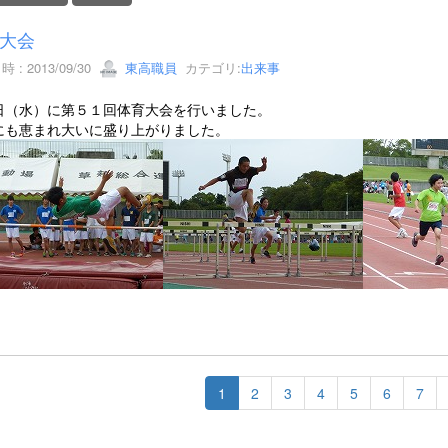
大会
 : 2013/09/30
東高職員
カテゴリ:
出来事
日（水）に第５１回体育大会を行いました。
にも恵まれ大いに盛り上がりました。
1
2
3
4
5
6
7