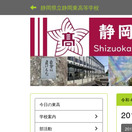
静岡県立静岡東高等学校
令和
今日の東高
2
学校案内
部活動
20