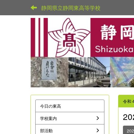
静岡県立静岡東高等学校
令和
今日の東高
2
学校案内
部活動
20