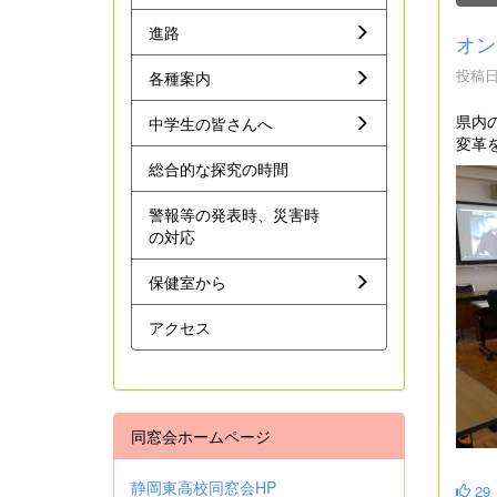
進路
オン
投稿日時
各種案内
県内
中学生の皆さんへ
変革
総合的な探究の時間
警報等の発表時、災害時
の対応
保健室から
アクセス
同窓会ホームページ
静岡東高校同窓会HP
29