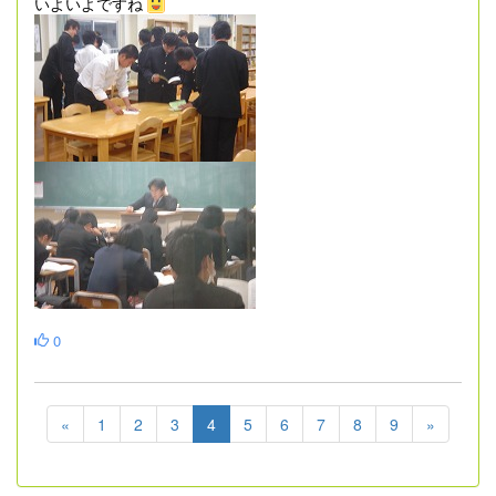
いよいよですね
0
«
1
2
3
4
5
6
7
8
9
»