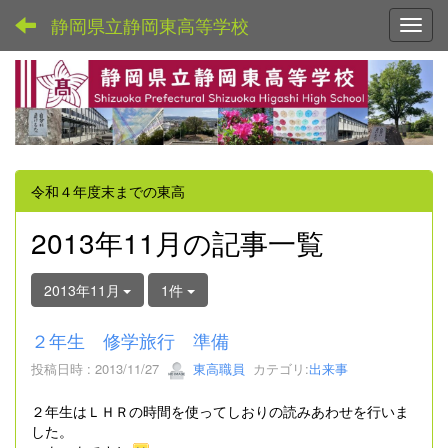
静岡県立静岡東高等学校
Toggl
令和４年度末までの東高
2013年11月の記事一覧
2013年11月
1件
２年生 修学旅行 準備
投稿日時 : 2013/11/27
東高職員
カテゴリ:
出来事
２年生はＬＨＲの時間を使ってしおりの読みあわせを行いま
した。