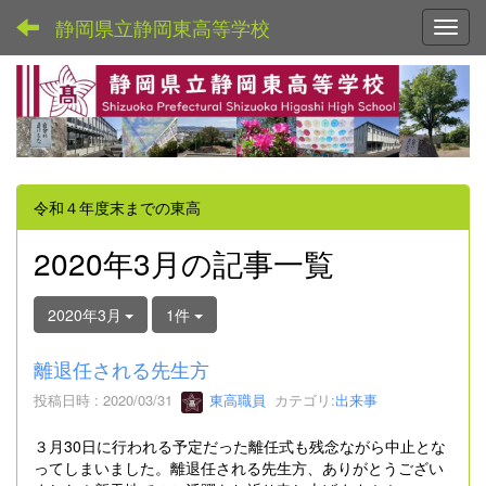
静岡県立静岡東高等学校
Toggl
令和４年度末までの東高
2020年3月の記事一覧
2020年3月
1件
離退任される先生方
投稿日時 : 2020/03/31
東高職員
カテゴリ:
出来事
３月30日に行われる予定だった離任式も残念ながら中止とな
ってしまいました。離退任される先生方、ありがとうござい