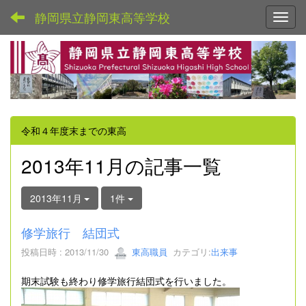
静岡県立静岡東高等学校
Toggl
令和４年度末までの東高
2013年11月の記事一覧
2013年11月
1件
修学旅行 結団式
投稿日時 : 2013/11/30
東高職員
カテゴリ:
出来事
期末試験も終わり修学旅行結団式を行いました。