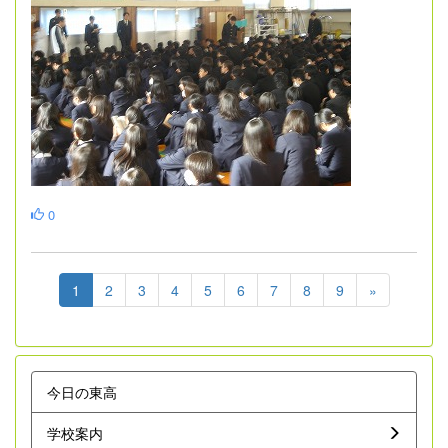
0
1
2
3
4
5
6
7
8
9
»
今日の東高
学校案内