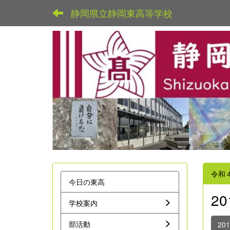
静岡県立静岡東高等学校
令和
今日の東高
2
学校案内
部活動
20