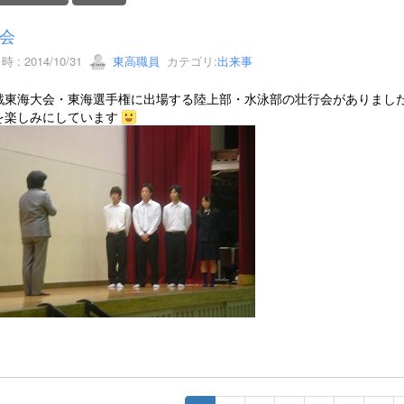
会
 : 2014/10/31
東高職員
カテゴリ:
出来事
戦東海大会・東海選手権に出場する陸上部・水泳部の壮行会がありまし
を楽しみにしています