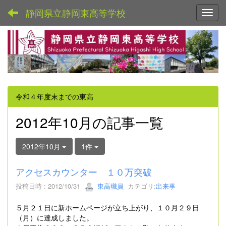
静岡県立静岡東高等学校
Toggl
令和４年度末までの東高
2012年10月の記事一覧
2012年10月
1件
アクセスカウンター １０万突破
投稿日時 : 2012/10/31
東高職員
カテゴリ:
出来事
５月２１日に新ホームページが立ち上がり、１０月２９日
（月）に達成しました。