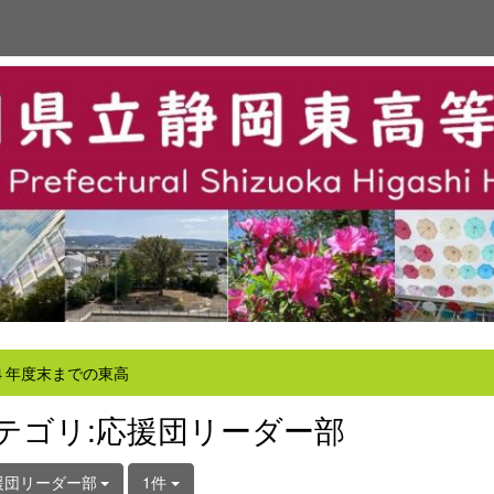
４年度末までの東高
テゴリ:応援団リーダー部
援団リーダー部
1件