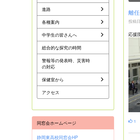
進路
離任
投稿日時
各種案内
応援
中学生の皆さんへ
総合的な探究の時間
警報等の発表時、災害時
の対応
保健室から
アクセス
1
同窓会ホームページ
静岡東高校同窓会HP