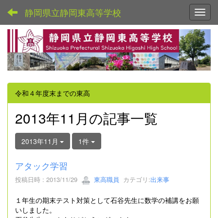
静岡県立静岡東高等学校
Toggl
令和４年度末までの東高
2013年11月の記事一覧
2013年11月
1件
アタック学習
投稿日時 : 2013/11/29
東高職員
カテゴリ:
出来事
１年生の期末テスト対策として石谷先生に数学の補講をお願
いしました。