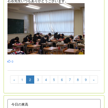
石谷先生いつもありがとうございます。
0
«
1
2
3
4
5
6
7
8
9
»
今日の東高