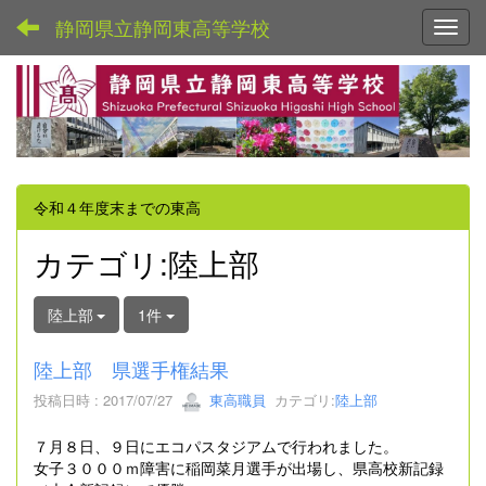
静岡県立静岡東高等学校
Toggl
令和４年度末までの東高
カテゴリ:陸上部
陸上部
1件
陸上部 県選手権結果
投稿日時 : 2017/07/27
東高職員
カテゴリ:
陸上部
７月８日、９日にエコパスタジアムで行われました。
女子３０００ｍ障害に稲岡菜月選手が出場し、県高校新記録