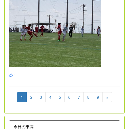
1
1
2
3
4
5
6
7
8
9
»
今日の東高