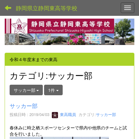
静岡県立静岡東高等学校
Toggl
令和４年度末までの東高
カテゴリ:サッカー部
サッカー部
1件
サッカー部
投稿日時 : 2019/04/03
東高職員
カテゴリ:
サッカー部
春休みに時之栖スポーツセンターで県内や他県のチームと試
合を行いました。