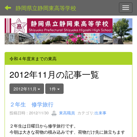
静岡県立静岡東高等学校
Toggl
令和４年度末までの東高
2012年11月の記事一覧
2012年11月
1件
２年生 修学旅行
投稿日時 : 2012/11/30
東高職員
カテゴリ:
出来事
２年生は日曜日から修学旅行です。
今朝は大きな荷物の積み込みです、荷物だけ先に旅立ちます