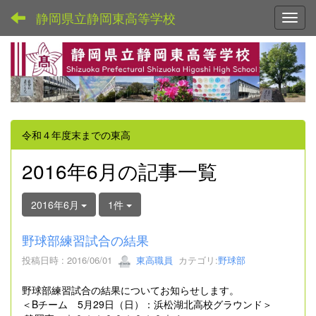
静岡県立静岡東高等学校
Toggl
令和４年度末までの東高
2016年6月の記事一覧
2016年6月
1件
野球部練習試合の結果
投稿日時 : 2016/06/01
東高職員
カテゴリ:
野球部
野球部練習試合の結果についてお知らせします。
＜Bチーム 5月29日（日）：浜松湖北高校グラウンド＞