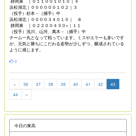
静岡東 ｜０１１００１０１０｜４
浜松湖北｜００００００１０２｜３
（投手）杉本－（捕手）中
浜松湖北｜００００３４０１０｜ ８
静岡東 ｜０２２００４３０×｜１１
（投手）浅川、山河、萬木－（捕手）中
チーム一丸となって戦っています。ミスやエラーも多いです
が、元気と勝ちにこだわる姿勢が少しずつ、醸成されている
ように感じます。
0
«
36
37
38
39
40
41
42
43
44
»
今日の東高