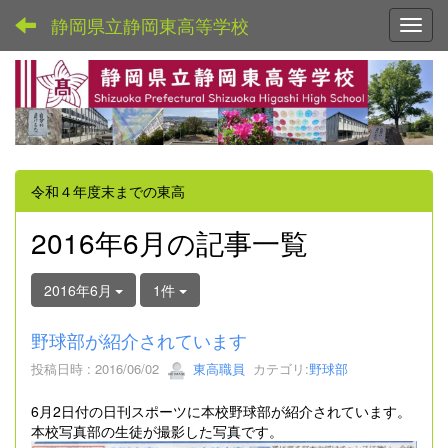
静岡県立静岡東高等学校
Toggl
令和４年度末までの東高
2016年6月の記事一覧
2016年6月
1件
野球部が紹介されています
投稿日時 : 2016/06/02
東高職員
カテゴリ:
野球部
6月2日付の日刊スポーツに本校野球部が紹介されています。
本校写真部の生徒が撮影した写真です。