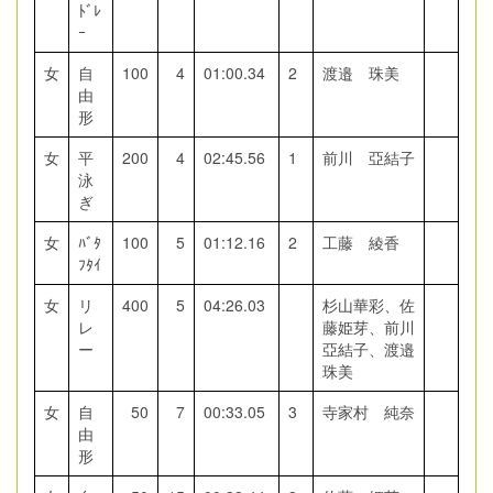
ﾄﾞﾚ
ｰ
女
自
100
4
01:00.34
2
渡邉 珠美
由
形
女
平
200
4
02:45.56
1
前川 亞結子
泳
ぎ
女
ﾊﾞﾀ
100
5
01:12.16
2
工藤 綾香
ﾌﾀｲ
女
リ
400
5
04:26.03
杉山華彩、佐
レ
藤姫芽、前川
ー
亞結子、渡邉
珠美
女
自
50
7
00:33.05
3
寺家村 純奈
由
形