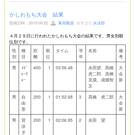
かしわもち大会 結果
投稿日時 : 2015/05/22
東高職員
カテゴリ:
水泳部
４月２９日に行われたかしわもち大会の結果です。男女別順
位別です。
性
種
距
順
タイム
学
名前
備
別
目
離
位
年
考
男
ﾒﾄﾞ
400
1
03:56.48
永田望、髙橋
大
ﾚｰﾘ
虎二郎、高橋
会
ﾚｰ
克成、成畑智
新
文
男
自
200
1
01:52.68
3
髙橋 虎二郎
大
由
会
形
新
男
背
200
1
02:06.95
2
永田 望
泳
ぎ