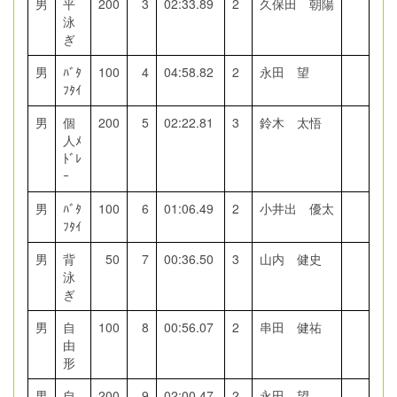
男
平
200
3
02:33.89
2
久保田 朝陽
泳
ぎ
男
ﾊﾞﾀ
100
4
04:58.82
2
永田 望
ﾌﾀｲ
男
個
200
5
02:22.81
3
鈴木 太悟
人ﾒ
ﾄﾞﾚ
ｰ
男
ﾊﾞﾀ
100
6
01:06.49
2
小井出 優太
ﾌﾀｲ
男
背
50
7
00:36.50
3
山内 健史
泳
ぎ
男
自
100
8
00:56.07
2
串田 健祐
由
形
男
自
200
9
02:00.47
2
永田 望