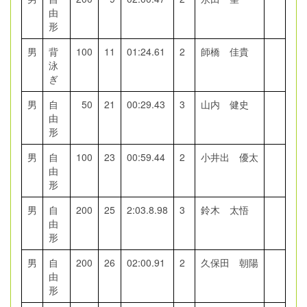
由
形
男
背
100
11
01:24.61
2
師橋 佳貴
泳
ぎ
男
自
50
21
00:29.43
3
山内 健史
由
形
男
自
100
23
00:59.44
2
小井出 優太
由
形
男
自
200
25
2:03.8.98
3
鈴木 太悟
由
形
男
自
200
26
02:00.91
2
久保田 朝陽
由
形