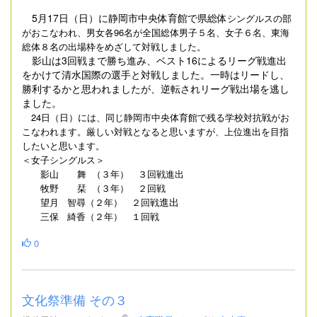
5月17日（日）に静岡市中央体育館で県総体
シングルスの部
がおこなわれ、男女各96名が全国総体男子５名、女子６名、東海
総体８名の出場枠をめざして対戦しました。
影山は3回戦まで勝ち進み、ベスト16によるリーグ戦進出
をかけて清水国際の選手と対戦しました。一時はリードし、
勝利するかと思われましたが、逆転されリーグ戦出場を逃し
ました。
24日（日）には、同じ静岡市中央体育館で残る学校対抗戦がお
こなわれます。厳しい対戦となると思いますが、上位進出を目指
したいと思います。
＜女子シングルス＞
影山 舞
（３年） ３回戦進出
牧野 栞 （３年） ２回戦
進出
望月 智尋（２年） ２回戦
三保 綺香（２年） １回戦
0
文化祭準備 その３