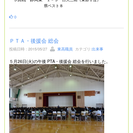
県ベスト８
0
ＰＴＡ・後援会 総会
投稿日時 : 2015/05/27
東高職員
カテゴリ:
出来事
５月26日(火)の午後 PTA・後援会 総会を行いました。