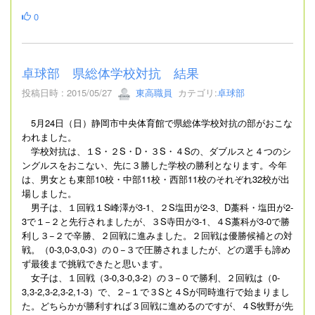
0
卓球部 県総体学校対抗 結果
投稿日時 : 2015/05/27
東高職員
カテゴリ:
卓球部
5月24日（日）静岡市中央体育館で県総体学校対抗の部がおこな
われました。
学校対抗は、１S・２S・D・３S・４Sの、ダブルスと４つのシ
ングルスをおこない、先に３勝した学校の勝利となります。今年
は、男女とも東部10校・中部11校・西部11校のそれぞれ32校が出
場しました。
男子は、１回戦１S峰澤が3-1、２S塩田が2-3、D藁科・塩田が2-
3で１−２と先行されましたが、３S寺田が3-1、４S藁科が3-0で勝
利し３−２で辛勝、２回戦に進みました。２回戦は優勝候補との対
戦。（0-3,0-3,0-3）の０−３で圧勝されましたが、どの選手も諦め
ず最後まで挑戦できたと思います。
女子は、１回戦（3-0,3-0,3-2）の３−０で勝利、２回戦は（0-
3,3-2,3-2,3-2,1-3）で、２−１で３Sと４Sが同時進行で始まりまし
た。どちらかが勝利すれば３回戦に進めるのですが、４S牧野が先