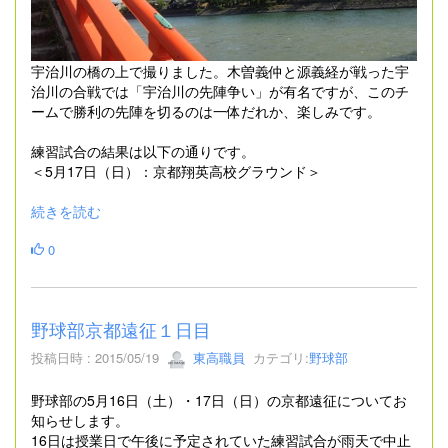
宇治川の橋の上で撮りました。木曽義仲と源義経が戦った宇
治川の合戦では「宇治川の先陣争い」が有名ですが、このチ
ームで勝利の先陣を切るのは一体だれか、楽しみです。
練習試合の結果は以下の通りです。
＜5月17日（日）：京都翔英高校グラウンド＞
続きを読む
0
野球部京都遠征１日目
投稿日時 : 2015/05/19
東高職員
カテゴリ:
野球部
野球部の5月16日（土）・17日（日）の京都遠征についてお
知らせします。
16日は授業日で午後に予定されていた練習試合が雨天で中止