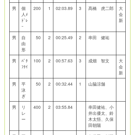
男
個
200
1
02:03.89
3
髙橋 虎二郎
大
人ﾒ
会
ﾄﾞﾚ
新
ｰ
男
自
50
2
00:25.49
2
串田 健祐
由
形
男
ﾊﾞﾀ
100
2
00:57.63
3
成畑 智文
大
ﾌﾀｲ
会
新
男
平
50
2
00:32.44
1
山脇涼舗
泳
ぎ
男
リ
400
2
03:55.84
串田健祐、小
レ
井出優太、鈴
ー
木太悟、久保
田朝陽