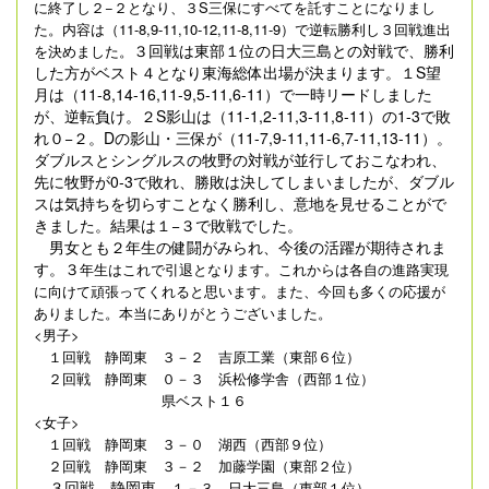
に終了し２−２となり、３S三保にすべてを託すことになりまし
た。内容は（11-8,9-11,10-12,11-8,11-9）で逆転勝利し３回戦進出
３回戦は東部１位の日大三島との対戦で、勝利
を決めました。
した方がベスト４となり東海総体出場が決まります。１S望
月は（11-8,14-16,11-9,5-11,6-11）で一時リードしました
が、逆転負け。２S影山は（11-1,2-11,3-11,8-11）の1-3で敗
れ０−２。Dの影山・三保が（11-7,9-11,11-6,7-11,13-11）。
ダブルスとシングルスの牧野の対戦が並行しておこなわれ、
先に牧野が0-3で敗れ、勝敗は決してしまいましたが、ダブル
スは気持ちを切らすことなく勝利し、意地を見せることがで
きました。結果は１−３で敗戦でした。
男女とも２年生の健闘がみられ、今後の活躍が期待されま
す。３
年生はこれで引退となります。これからは各自の進路実現
に向けて頑張ってくれると思います。また、今回も多くの応援が
ありました。本当にありがとうございました。
<男子>
１回戦 静岡東 ３－２ 吉原工業（東部６位）
２回戦 静岡東 ０－３ 浜松修学舎（西部１位）
県ベスト１６
<女子>
１回戦 静岡東 ３－０ 湖西（西部９位）
２回戦 静岡東 ３－２ 加藤学園（東部２位）
３回戦 静岡東
１－３ 日大三島（東部１位）