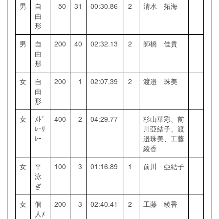
男
自
50
31
00:30.86
2
清水 拓海
由
形
男
自
200
40
02:32.13
2
師橋 佳貴
由
形
女
自
200
1
02:07.39
2
渡邉 珠美
由
形
女
ﾒﾄﾞ
400
2
04:29.77
杉山華彩、前
ﾚｰﾘ
川亞結子、渡
ﾚｰ
邉珠美、工藤
綾香
女
平
100
3
01:16.89
1
前川 亞結子
泳
ぎ
女
個
200
3
02:40.41
2
工藤 綾香
人ﾒ