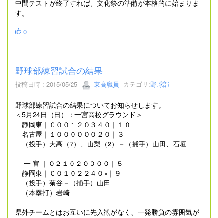
中間テストが終了すれば、文化祭の準備が本格的に始まりま
す。
0
野球部練習試合の結果
投稿日時 : 2015/05/25
東高職員
カテゴリ:
野球部
野球部練習試合の結果についてお知らせします。
＜5月24日（日）：一宮高校グラウンド＞
静岡東｜０００１２０３４０｜１０
名古屋｜１００００００２０｜３
（投手）大高（7）、山梨（2）－（捕手）山田、石垣
一 宮 ｜０２１０２００００｜５
静岡東｜００１０２２４０×｜９
（投手）菊谷－（捕手）山田
（本塁打）岩崎
県外チームとはお互いに先入観がなく、一発勝負の雰囲気が