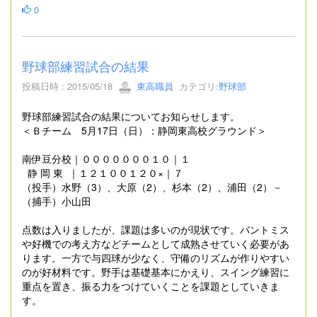
0
野球部練習試合の結果
投稿日時 : 2015/05/18
東高職員
カテゴリ:
野球部
野球部練習試合の結果についてお知らせします。
＜Ｂチーム 5月17日（日）：静岡東高校グラウンド＞
南伊豆分校｜０００００００１０｜１
静 岡 東 ｜１２１００１２０×｜７
（投手）水野（3）、大原（2）、杉本（2）、浦田（2）－
（捕手）小山田
点数は入りましたが、課題は多いのが現状です。バントミス
や好機での考え方などチームとして成熟させていく必要があ
ります。一方で与四球が少なく、守備のリズムが作りやすい
のが好材料です。野手は基礎基本にかえり、スイング練習に
重点を置き、振る力をつけていくことを課題としていきま
す。