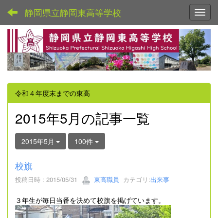
静岡県立静岡東高等学校
Toggl
令和４年度末までの東高
2015年5月の記事一覧
2015年5月
100件
校旗
投稿日時 : 2015/05/31
東高職員
カテゴリ:
出来事
３年生が毎日当番を決めて校旗を掲げています。