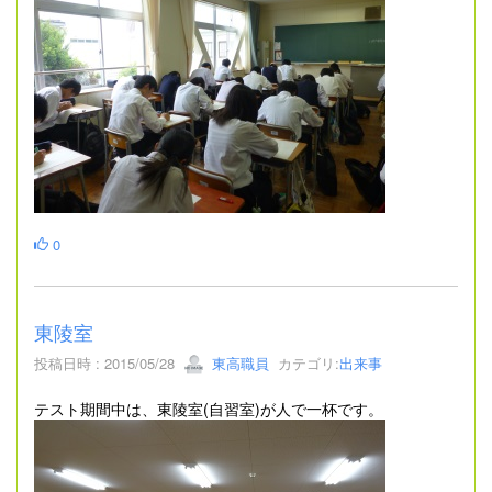
0
東陵室
投稿日時 : 2015/05/28
東高職員
カテゴリ:
出来事
テスト期間中は、東陵室(自習室)が人で一杯です。