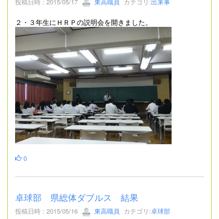
投稿日時 : 2015/05/17
東高職員
カテゴリ:
出来事
２・３年生にＨＲＰの説明会を開きました。
0
卓球部 県総体ダブルス 結果
投稿日時 : 2015/05/16
東高職員
カテゴリ:
卓球部