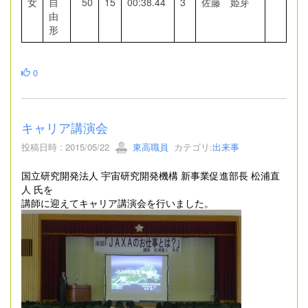
女
自
50
15
00:38.44
3
佐藤 姫芽
由
形
0
キャリア講演会
投稿日時 : 2015/05/22
東高職員
カテゴリ:
出来事
国立研究開発法人 宇宙研究開発機構 新事業促進部長 松浦直
人 氏を
講師に迎えてキャリア講演会を行いました。