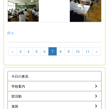
0
«
3
4
5
6
7
8
9
10
11
»
今日の東高
学校案内
部活動
進路