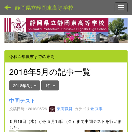
静岡県立静岡東高等学校
Toggl
令和４年度末までの東高
2018年5月の記事一覧
2018年5月
1件
中間テスト
投稿日時 : 2018/05/26
東高職員
カテゴリ:
出来事
５月16日（水）から５月18日（金）まで中間テストを行いま
した。