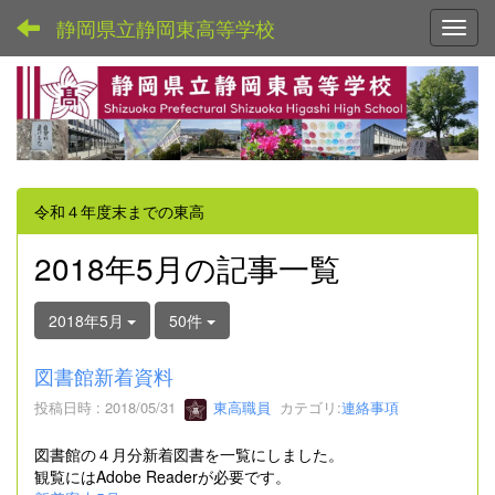
静岡県立静岡東高等学校
Toggl
令和４年度末までの東高
2018年5月の記事一覧
2018年5月
50件
図書館新着資料
投稿日時 : 2018/05/31
東高職員
カテゴリ:
連絡事項
図書館の４月分新着図書を一覧にしました。
観覧にはAdobe Readerが必要です。