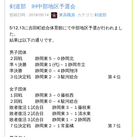
剣道部 IH中部地区予選会
投稿日時 : 2018/05/14
東高職員
カテゴリ:
剣道部
5/12,13に吉田町総合体育館にて中部地区予選が行われまし
た。
結果は以下の通りです。
男子団体
２回戦 静岡東５－０静岡北
準々決勝 静岡東１(代)－１静岡市立
準決勝 静岡東０－４静岡翔洋
３位決定戦 静岡東２－３駿河総合 第４位
女子団体
１回戦 静岡東３－０藤枝西
２回戦 静岡東０－４駿河総合
敗者復活１試合目 静岡東３－１藤枝東
敗者復活２試合目 静岡東３－１清水東
敗者復活３試合目 静岡東１－２静岡西
７位決定戦 静岡東２－１常葉橘 第７位