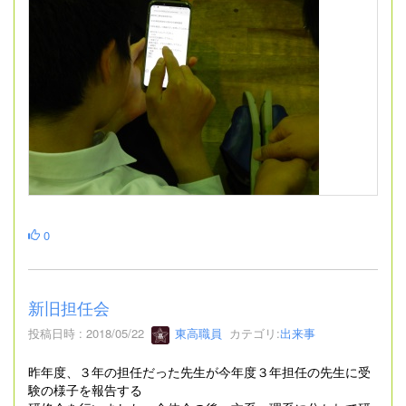
0
新旧担任会
投稿日時 : 2018/05/22
東高職員
カテゴリ:
出来事
昨年度、３年の担任だった先生が今年度３年担任の先生に受
験の様子を報告する