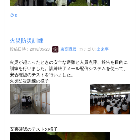
0
火災防災訓練
投稿日時 : 2018/05/23
東高職員
カテゴリ:
出来事
火災が起こったときの安全な避難と人員点呼、報告を目的に
訓練を行いました。訓練終了メール配信システムを使って、
安否確認のテストを行いました。
火災防災訓練の様子
安否確認のテストの様子