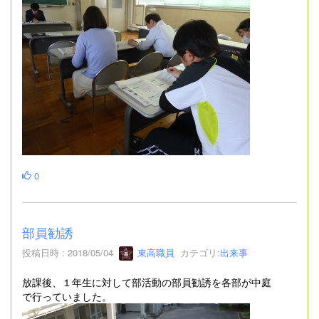
0
部員勧誘
投稿日時 : 2018/05/04
東高職員
カテゴリ:
出来事
放課後、１年生に対して部活動の部員勧誘を各部が中庭
で行っていました。