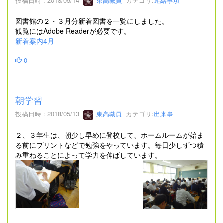
投稿日時 : 2018/05/14
東高職員
カテゴリ:
連絡事項
図書館の２・３月分新着図書を一覧にしました。
観覧にはAdobe Readerが必要です。
新着案内4月
0
朝学習
投稿日時 : 2018/05/13
東高職員
カテゴリ:
出来事
２、３年生は、朝少し早めに登校して、ホームルームが始ま
る前にプリントなどで勉強をやっています。毎日少しずつ積
み重ねることによって学力を伸ばしています。