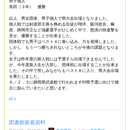
男子個人
長田（３年） 優勝
以上、男女団体、男子個人で県大会出場となりました。
個人戦では剣道部主将を務める生徒が翔洋、駿河総合、榛
原、静岡市立など強豪選手がひしめく中で、怒涛の快進撃を
見せ、優勝することが出来ました。
団体戦でも男子はベスト４に食い込み、力を発揮しました。
しかし、もう一つ勝ちきれないところが今後の課題となりま
す。
女子は昨年度の新人戦には予選すら出場できませんでした
が、今年度新入生が入部し、団体戦に出場することが出来ま
した。その中で苦しみながらもベスト８に入り、県大会出場
を果たしました。
６／２，３に静岡県武道館で行われますIH県予選に向けて稽
古に励んでいきたいと思います。
0
図書館新着資料