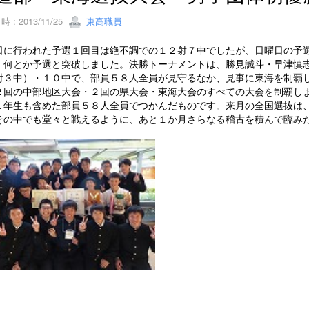
 : 2013/11/25
東高職員
日に行われた予選１回目は絶不調での１２射７中でしたが、日曜日の予
、何とか予選と突破しました。決勝トーナメントは、勝見誠斗・早津慎
射３中）・１０中で、部員５８人全員が見守るなか、見事に東海を制覇
２回の中部地区大会・２回の県大会・東海大会のすべての大会を制覇し
１年生も含めた部員５８人全員でつかんだものです。来月の全国選抜は
その中でも堂々と戦えるように、あと１か月さらなる稽古を積んで臨み