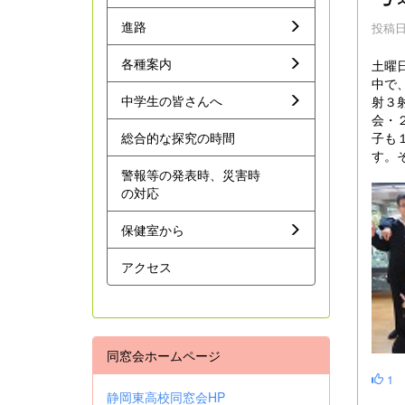
進路
投稿日時
各種案内
土曜
中で
中学生の皆さんへ
射３
会・
総合的な探究の時間
子も
す。
警報等の発表時、災害時
の対応
保健室から
アクセス
同窓会ホームページ
1
静岡東高校同窓会HP