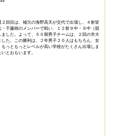
選２回目は、補欠の海野高天が交代で出場し、４射皆
志・千藤樹のメンバーで戦い、１２射９中・９中（競
しました。よって、５０期男子チームは、２回の市大
ました。この勝利は、２年男子２０人はもちろん、女
、もっともっとレベルが高い学校がたくさん出場しま
たいとおもいます。