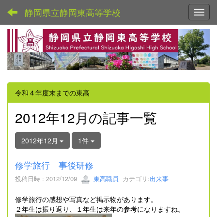
静岡県立静岡東高等学校
Toggl
令和４年度末までの東高
2012年12月の記事一覧
2012年12月
1件
修学旅行 事後研修
投稿日時 : 2012/12/09
東高職員
カテゴリ:
出来事
修学旅行の感想や写真など掲示物があります。
２年生は振り返り、１年生は来年の参考になりますね。