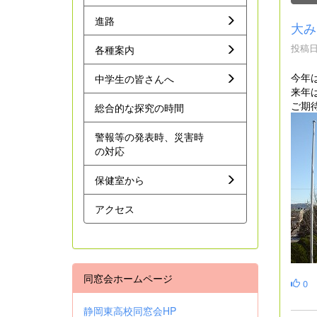
進路
大み
投稿日時
各種案内
今年
中学生の皆さんへ
来年
ご期
総合的な探究の時間
警報等の発表時、災害時
の対応
保健室から
アクセス
同窓会ホームページ
0
静岡東高校同窓会HP