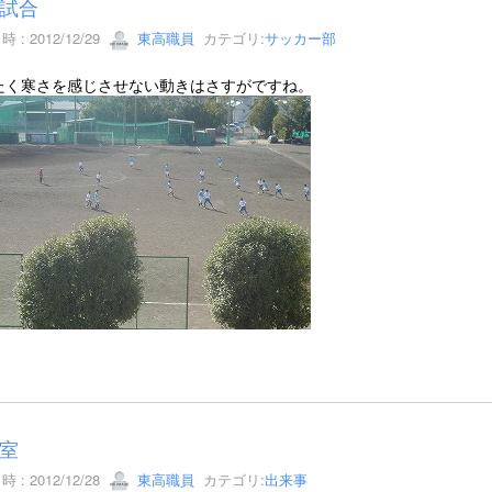
試合
 : 2012/12/29
東高職員
カテゴリ:
サッカー部
たく寒さを感じさせない動きはさすがですね。
室
 : 2012/12/28
東高職員
カテゴリ:
出来事