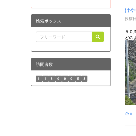
けや
投稿日時
検索ボックス
５０
どの
訪問者数
1
1
6
0
0
0
5
3
0