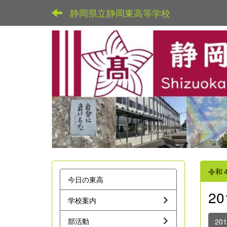
静岡県立静岡東高等学校
令和
今日の東高
2
学校案内
部活動
20