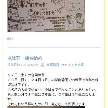
0
水泳部 練習納め
投稿日時 : 2012/12/24
東高職員
カテゴリ:
出来事
２２日（土）の合同練習
２３日（日）、２４日（月）の城南静岡での練習で今年の練
習は終了です。
浜名湾の大会で始まり、今日まで色々なことがありました。
あと数カ月で１年生は２年生に、２年生は３年生になりま
す。
ぞれぞれの目標のために部一丸となって頑張ります。