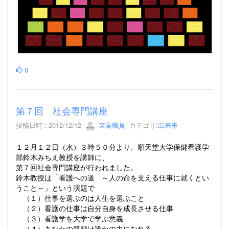
0
第７回 社会専門講座
投稿日時 : 2012/12/12
東高職員
カテゴリ:
出来事
１２月１２日（水）３時５０分より、順天堂大学保健看護学
部鈴木みちえ教授を講師に、
第７回社会専門講座が行われました。
鈴木教授は「看護への道 ～人の命を支える仕事に就くとい
うこと～」という演題で
（１）仕事を選ぶのは人生を選ぶこと
（２）看護の仕事は自分自身を成長させる仕事
（３）看護学を大学で学ぶ意義
（４）あなたの笑顔は誰かの力になれる