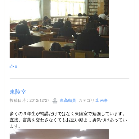
0
東陵室
投稿日時 : 2012/12/27
東高職員
カテゴリ:
出来事
多くの３年生が補講だけではなく東陵室で勉強しています。
直接、言葉を交わさなくてもお互い励まし勇気づけあってい
ます。