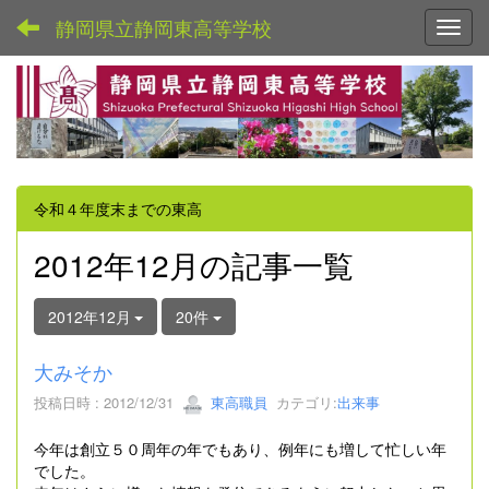
静岡県立静岡東高等学校
Toggl
令和４年度末までの東高
2012年12月の記事一覧
2012年12月
20件
大みそか
投稿日時 : 2012/12/31
東高職員
カテゴリ:
出来事
今年は創立５０周年の年でもあり、例年にも増して忙しい年
でした。