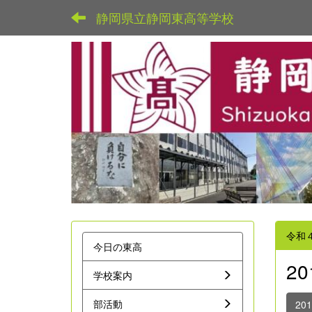
静岡県立静岡東高等学校
令和
今日の東高
2
学校案内
部活動
20