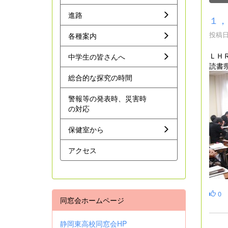
進路
１，
投稿日時
各種案内
ＬＨ
中学生の皆さんへ
読書
総合的な探究の時間
警報等の発表時、災害時
の対応
保健室から
アクセス
0
同窓会ホームページ
静岡東高校同窓会HP