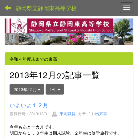
静岡県立静岡東高等学校
Toggl
令和４年度末までの東高
2013年12月の記事一覧
2013年12月
1件
いよいよ１２月
投稿日時 : 2013/12/01
東高職員
カテゴリ:
出来事
今年もあと一カ月です。
明日から１，３年生は期末試験、２年生は修学旅行です。