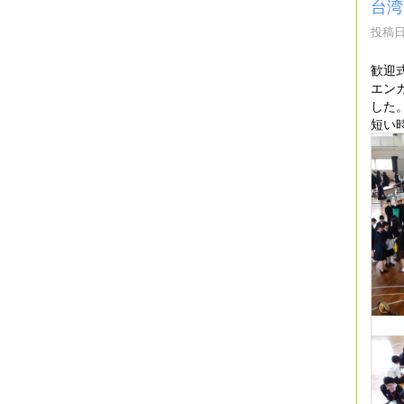
台湾
投稿日時
歓迎
エン
した
短い