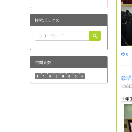
検索ボックス
0
訪問者数
歌唱
1
1
5
8
8
8
0
4
投稿日時
１年