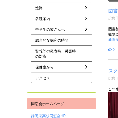
進路
図書
投稿日時
各種案内
図書
中学生の皆さんへ
観覧に
新着
総合的な探究の時間
0
警報等の発表時、災害時
の対応
保健室から
スク
アクセス
投稿日時
１年
同窓会ホームページ
静岡東高校同窓会HP