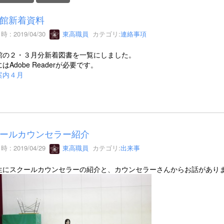
館新着資料
 : 2019/04/30
東高職員
カテゴリ:
連絡事項
館の２・３月分新着図書を一覧にしました。
はAdobe Readerが必要です。
案内４月
ールカウンセラー紹介
 : 2019/04/29
東高職員
カテゴリ:
出来事
生にスクールカウンセラーの紹介と、カウンセラーさんからお話があり