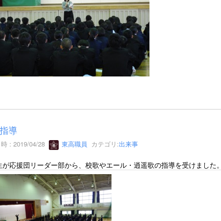
指導
 : 2019/04/28
東高職員
カテゴリ:
出来事
生が応援団リーダー部から、校歌やエール・逍遥歌の指導を受けました