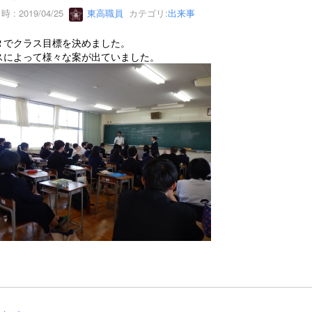
 : 2019/04/25
東高職員
カテゴリ:
出来事
Ｒでクラス目標を決めました。
スによって様々な案が出ていました。