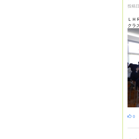
投稿日時
ＬＨ
クラ
0