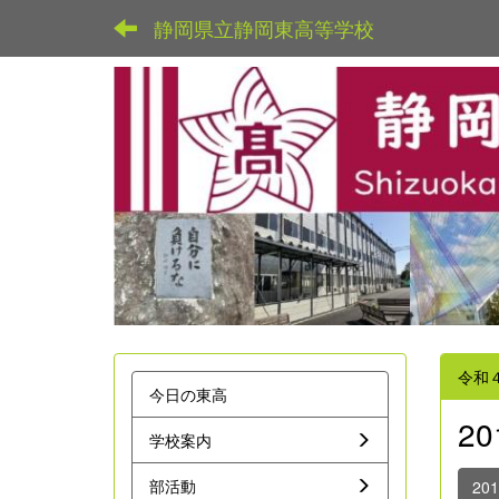
静岡県立静岡東高等学校
令和
今日の東高
2
学校案内
部活動
20