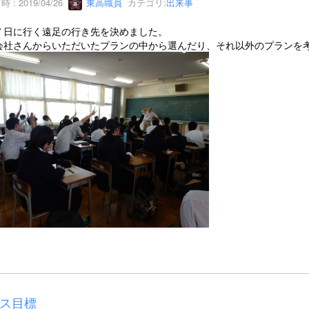
 : 2019/04/26
東高職員
カテゴリ:
出来事
７日に行く遠足の行き先を決めました。
会社さんからいただいたプランの中から選んだり、それ以外のプランを
ス目標