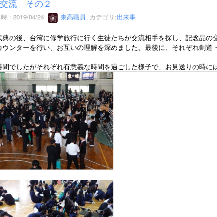
交流 その２
 : 2019/04/24
東高職員
カテゴリ:
出来事
式典の後、台湾に修学旅行に行く生徒たちが交流相手を探し、記念品の
カウンターを行い、お互いの理解を深めました。最後に、それぞれ剣道
。
時間でしたがそれぞれ有意義な時間を過ごした様子で、お見送りの時に