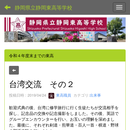
静岡県立静岡東高等学校
Toggl
令和４年度末までの東高
台湾交流 その２
投稿日時 : 2019/04/24
東高職員
カテゴリ:
出来事
歓迎式典の後、台湾に修学旅行に行く生徒たちが交流相手を
探し、記念品の交換や記念撮影をしました。その後、英語で
グループエンカウンターを行い、お互いの理解を深めまし
た。最後に、それぞれ剣道・煎華道・百人一首・棋道・野球