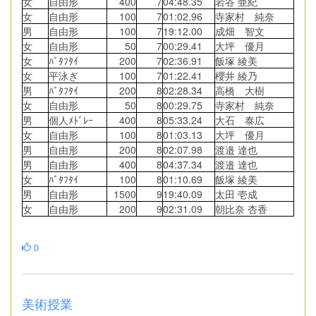
女
自由形
400
7
04:48.35
岩谷 亜紀
女
自由形
100
7
01:02.96
寺家村 純奈
男
自由形
100
7
19:12.00
成畑 智文
女
自由形
50
7
00:29.41
大坪 優月
女
ﾊﾞﾀﾌﾀｲ
200
7
02:36.91
飯塚 綾美
女
平泳ぎ
100
7
01:22.41
櫻井 綾乃
男
ﾊﾞﾀﾌﾀｲ
200
8
02:28.34
高橋 大樹
女
自由形
50
8
00:29.75
寺家村 純奈
男
個人ﾒﾄﾞﾚｰ
400
8
05:33.24
大石 泰広
女
自由形
100
8
01:03.13
大坪 優月
男
自由形
200
8
02:07.98
渡邉 達也
男
自由形
400
8
04:37.34
渡邉 達也
女
ﾊﾞﾀﾌﾀｲ
100
8
01:10.69
飯塚 綾美
男
自由形
1500
9
19:40.09
太田 壱成
女
自由形
200
9
02:31.09
朝比奈 杏香
0
美術授業