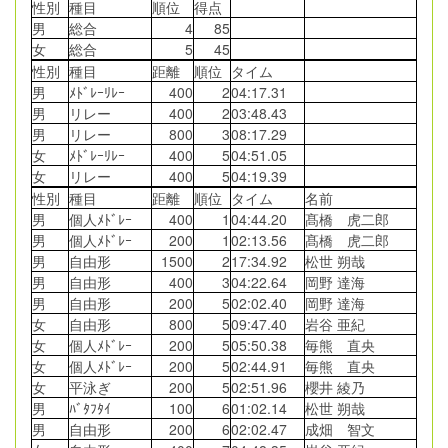
性別
種目
順位
得点
男
総合
4
85
女
総合
5
45
性別
種目
距離
順位
タイム
男
ﾒﾄﾞﾚｰﾘﾚｰ
400
2
04:17.31
男
リレー
400
2
03:48.43
男
リレー
800
3
08:17.29
女
ﾒﾄﾞﾚｰﾘﾚｰ
400
5
04:51.05
女
リレー
400
5
04:19.39
性別
種目
距離
順位
タイム
名前
男
個人ﾒﾄﾞﾚｰ
400
1
04:44.20
髙橋 虎二郎
男
個人ﾒﾄﾞﾚｰ
200
1
02:13.56
髙橋 虎二郎
男
自由形
1500
2
17:34.92
松世 朔哉
男
自由形
400
3
04:22.64
岡野 達海
男
自由形
200
5
02:02.40
岡野 達海
女
自由形
800
5
09:47.40
岩谷 亜紀
女
個人ﾒﾄﾞﾚｰ
200
5
05:50.38
毎熊 直央
女
個人ﾒﾄﾞﾚｰ
200
5
02:44.91
毎熊 直央
女
平泳ぎ
200
5
02:51.96
櫻井 綾乃
男
ﾊﾞﾀﾌﾀｲ
100
6
01:02.14
松世 朔哉
男
自由形
200
6
02:02.47
成畑 智文