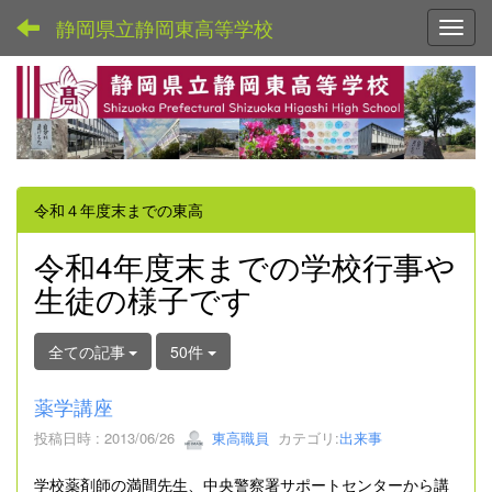
静岡県立静岡東高等学校
Toggl
令和４年度末までの東高
令和4年度末までの学校行事や
生徒の様子です
全ての記事
50件
薬学講座
投稿日時 : 2013/06/26
東高職員
カテゴリ:
出来事
学校薬剤師の満間先生、中央警察署サポートセンターから講