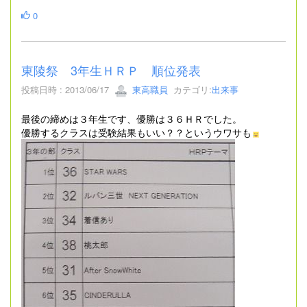
0
東陵祭 3年生ＨＲＰ 順位発表
投稿日時 : 2013/06/17
東高職員
カテゴリ:
出来事
最後の締めは３年生です、優勝は３６ＨＲでした。
優勝するクラスは受験結果もいい？？というウワサも