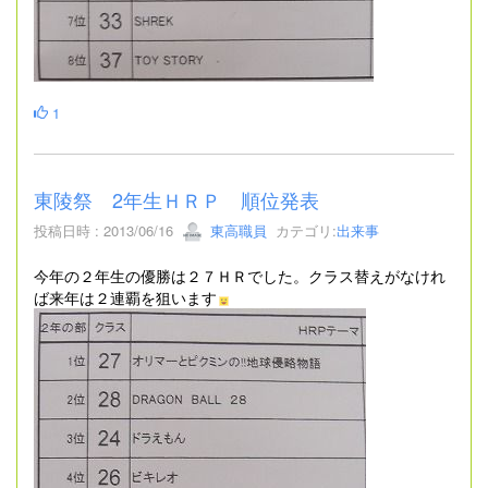
1
東陵祭 2年生ＨＲＰ 順位発表
投稿日時 : 2013/06/16
東高職員
カテゴリ:
出来事
今年の２年生の優勝は２７ＨＲでした。クラス替えがなけれ
ば来年は２連覇を狙います