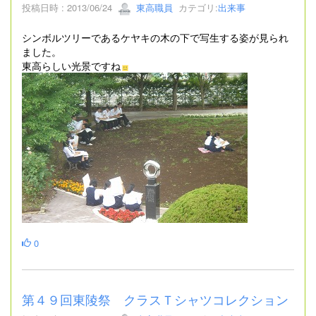
投稿日時 : 2013/06/24
東高職員
カテゴリ:
出来事
シンボルツリーであるケヤキの木の下で写生する姿が見られ
ました。
東高らしい光景ですね
0
第４９回東陵祭 クラスＴシャツコレクション