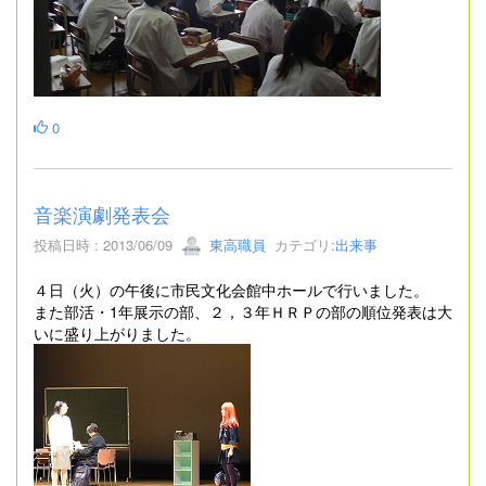
0
音楽演劇発表会
投稿日時 : 2013/06/09
東高職員
カテゴリ:
出来事
４日（火）の午後に市民文化会館中ホールで行いました。
また部活・1年展示の部、２，３年ＨＲＰの部の順位発表は大
いに盛り上がりました。