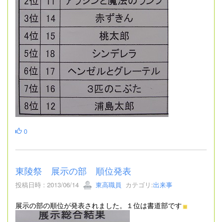
0
東陵祭 展示の部 順位発表
投稿日時 : 2013/06/14
東高職員
カテゴリ:
出来事
展示の部の順位が発表されました。１位は書道部です