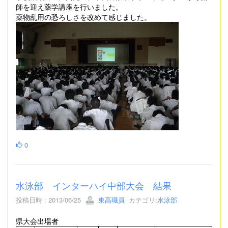
師を迎え薬学講座を行いました。
薬物乱用の恐ろしさを改めて感じました。
0
水泳部 インターハイ中部大会 結果
投稿日時 : 2013/06/25
東高職員
カテゴリ:
水泳部
県大会出場者