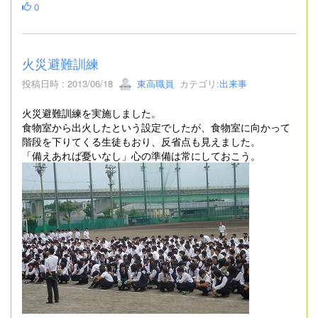
0
火災避難訓練
投稿日時 : 2013/06/18
東高職員
カテゴリ:
出来事
火災避難訓練を実施しました。
食物室から出火したという設定でしたが、食物室に向かって
階段を下りてくる生徒もおり、反省点も見えました。
「備えあれば憂いなし」心の準備は常にしておこう。