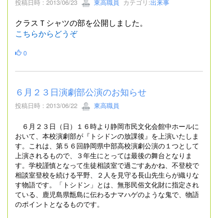
投稿日時 : 2013/06/23
東高職員
カテゴリ:
出来事
クラスＴシャツの部を公開しました。
こちらからどうぞ
0
６月２３日演劇部公演のお知らせ
投稿日時 : 2013/06/22
東高職員
６月２３日（日）１６時より静岡市民文化会館中ホールに
おいて、本校演劇部が『トシドンの放課後』を上演いたしま
す。これは、第５６回静岡県中部高校演劇公演の１つとして
上演されるもので、３年生にとっては最後の舞台となりま
す。学校謹慎となって生徒相談室で過ごすあかね、不登校で
相談室登校を続ける平野、２人を見守る長山先生らが織りな
す物語です。「トシドン」とは、無形民俗文化財に指定され
ている、鹿児島県甑島に伝わるナマハゲのような鬼で、物語
のポイントとなるものです。