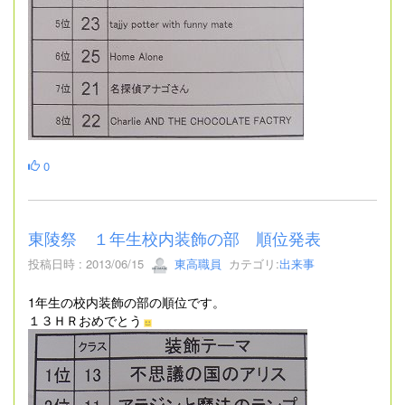
0
東陵祭 １年生校内装飾の部 順位発表
投稿日時 : 2013/06/15
東高職員
カテゴリ:
出来事
1年生の校内装飾の部の順位です。
１３ＨＲおめでとう