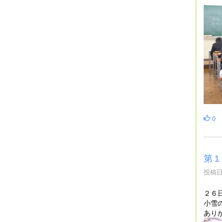
0
第１
投稿日時
２６
小雪
あり