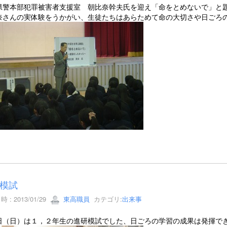
県警本部犯罪被害者支援室 朝比奈幹夫氏を迎え「命をとめないで」と
奈さんの実体験をうかがい、生徒たちはあらためて命の大切さや日ごろ
模試
 : 2013/01/29
東高職員
カテゴリ:
出来事
日（日）は１，２年生の進研模試でした、日ごろの学習の成果は発揮で