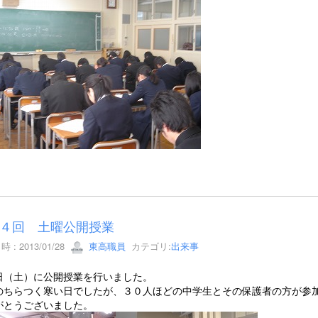
４回 土曜公開授業
 : 2013/01/28
東高職員
カテゴリ:
出来事
日（土）に公開授業を行いました。
のちらつく寒い日でしたが、３０人ほどの中学生とその保護者の方が参
がとうございました。