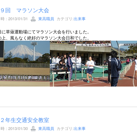
９回 マラソン大会
 : 2013/01/31
東高職員
カテゴリ:
出来事
日に草薙運動場にてマラソン大会を行いました。
の上、風もなく絶好のマラソン大会日和でした。
２年生交通安全教室
 : 2013/01/30
東高職員
カテゴリ:
出来事