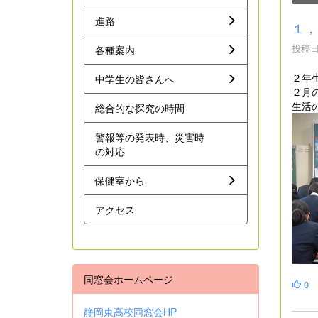
進路
１，
投稿日時
各種案内
２年
中学生の皆さんへ
２月
生活
総合的な探究の時間
警報等の発表時、災害時
の対応
保健室から
アクセス
同窓会ホームページ
0
静岡東高校同窓会HP