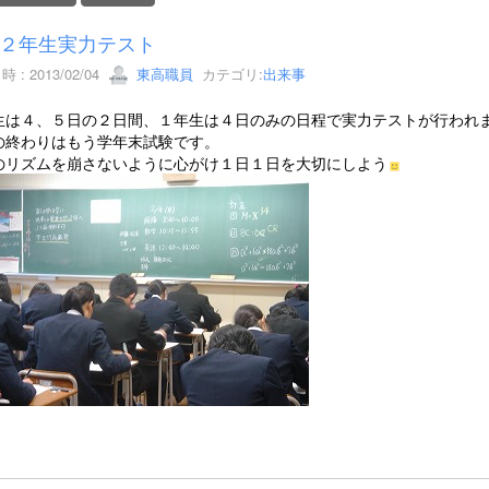
２年生実力テスト
 : 2013/02/04
東高職員
カテゴリ:
出来事
生は４、５日の２日間、１年生は４日のみの日程で実力テストが行われ
の終わりはもう学年末試験です。
のリズムを崩さないように心がけ１日１日を大切にしよう