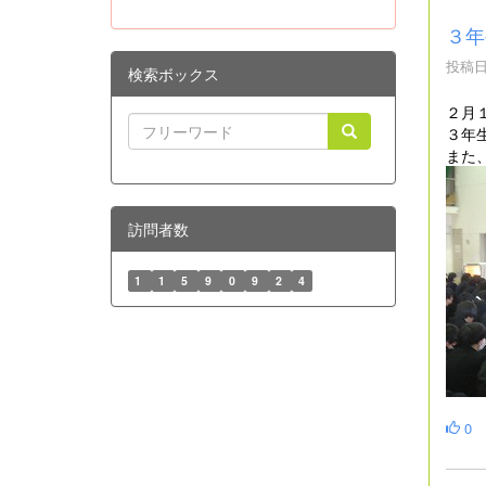
３年
投稿日時
検索ボックス
２月
３年
また
訪問者数
1
1
5
9
0
9
2
4
0