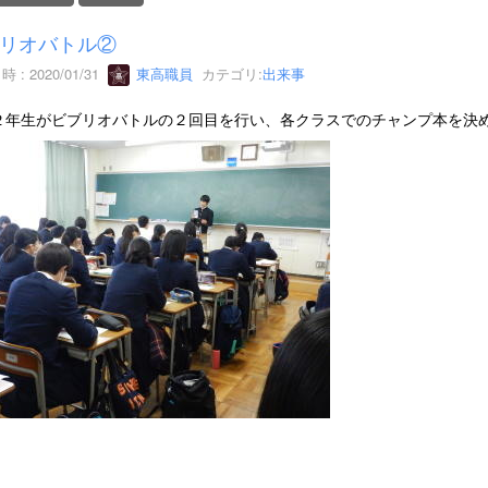
リオバトル②
 : 2020/01/31
東高職員
カテゴリ:
出来事
２年生がビブリオバトルの２回目を行い、各クラスでのチャンプ本を決