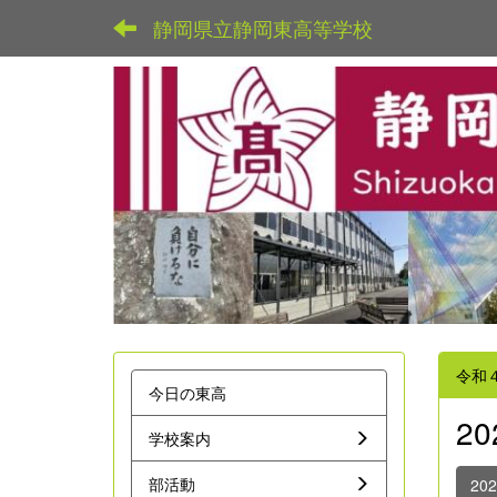
静岡県立静岡東高等学校
令和
今日の東高
2
学校案内
部活動
20