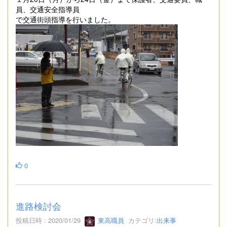
員、交通安全指導員
で交通街頭指導を行いました。
0
進路検討会
投稿日時 : 2020/01/29
東高職員
カテゴリ:
出来事