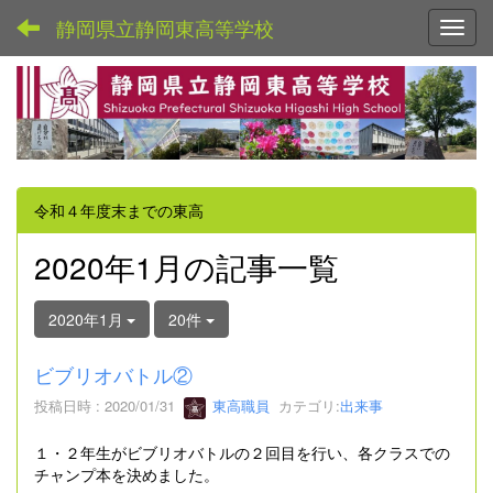
静岡県立静岡東高等学校
Toggl
令和４年度末までの東高
2020年1月の記事一覧
2020年1月
20件
ビブリオバトル②
投稿日時 : 2020/01/31
東高職員
カテゴリ:
出来事
１・２年生がビブリオバトルの２回目を行い、各クラスでの
チャンプ本を決めました。