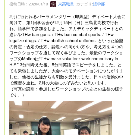
投稿日時 : 2020/01/18
東高職員
カテゴリ:
語学部
2月に行われるパーラメンタリー（即興型）ディベート大会に
向けて、第1回学習会が12月15日（日）三島北高校で行わ
れ、語学部で参加をしました。アカデミックディベートとの
違いやTHw ban guns. / THw ban combat sports. / THw
legalize drugs. / THw abolish school uniforms. といった論題
の肯定・否定の仕方、論題への向かい方や、考え方を４つの
ワークショップを通して深く学びました。最後のワークショ
ップのMotionは“THw make volunteer work compulsory in
H.S.” 3分間考えた後、5分間英語でスピーチをしました。と
ても緊張しましたが、大会へのモチベーションにつながりま
した。他校の生徒からも刺激を受けました。日々の活動の中
で練習を重ね、2月の大会にのぞみたいと思います。
（写真の説明：参加したワークショップのあとの生徒の様子
です。）