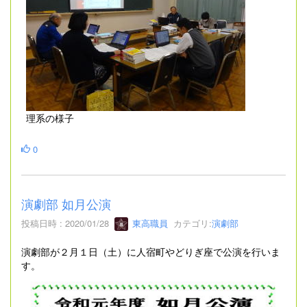
理系の様子
0
演劇部 如月公演
投稿日時 : 2020/01/28
東高職員
カテゴリ:
演劇部
演劇部が２月１日（土）に人宿町やどりぎ座で公演を行いま
す。