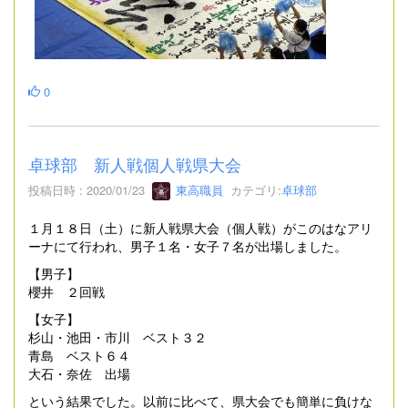
0
卓球部 新人戦個人戦県大会
投稿日時 : 2020/01/23
東高職員
カテゴリ:
卓球部
１月１８日（土）に新人戦県大会（個人戦）がこのはなアリ
ーナにて行われ、男子１名・女子７名が出場しました。
【男子】
櫻井 ２回戦
【女子】
杉山・池田・市川 ベスト３２
青島 ベスト６４
大石・奈佐 出場
という結果でした。以前に比べて、県大会でも簡単に負けな