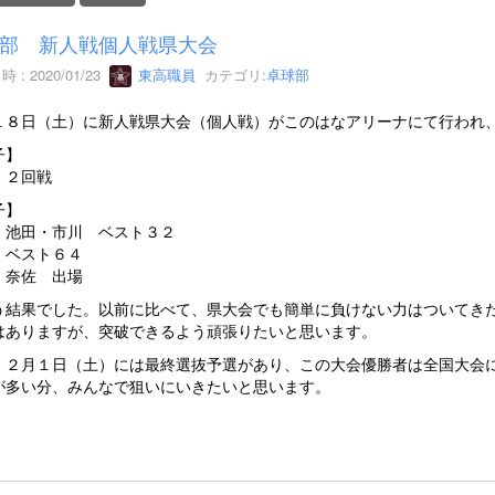
部 新人戦個人戦県大会
 : 2020/01/23
東高職員
カテゴリ:
卓球部
１８日（土）に新人戦県大会（個人戦）がこのはなアリーナにて行われ
子】
 ２回戦
子】
・池田・市川 ベスト３２
 ベスト６４
・奈佐 出場
う結果でした。以前に比べて、県大会でも簡単に負けない力はついてき
はありますが、突破できるよう頑張りたいと思います。
、２月１日（土）には最終選抜予選があり、この大会優勝者は全国大会
が多い分、みんなで狙いにいきたいと思います。