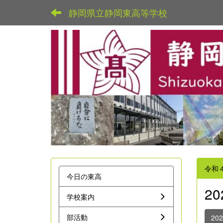
静岡県立静岡東高等学校
令和
今日の東高
2
学校案内
部活動
20