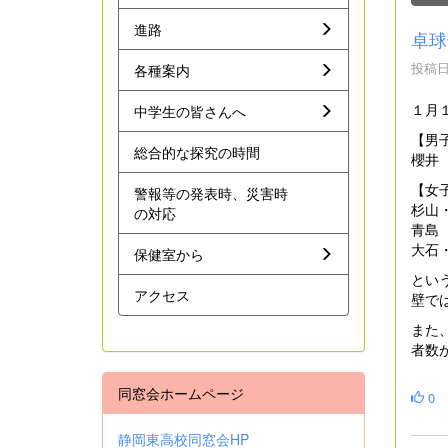
進路
卓球
投稿日時
各種案内
１月
中学生の皆さんへ
【男
総合的な探究の時間
櫻井
【女
警報等の発表時、災害時
杉山
の対応
青島
大石
保健室から
とい
アクセス
壁で
また
者数
同窓会ホームページ
0
静岡東高校同窓会HP