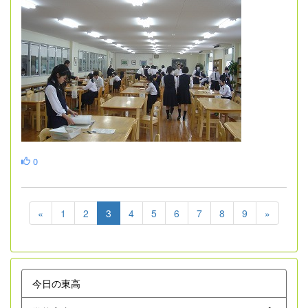
0
«
1
2
3
4
5
6
7
8
9
»
今日の東高