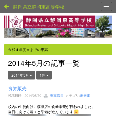
静岡県立静岡東高等学校
Toggl
令和４年度末までの東高
2014年5月の記事一覧
2014年5月
1件
食券販売
投稿日時 : 2014/05/30
東高職員
カテゴリ:
出来事
校内の生徒向けに模擬店の食券販売が行われました。
当日に向けて着々と準備が進んでいます