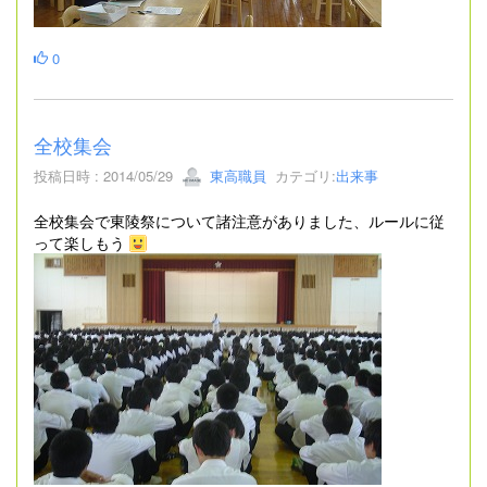
0
全校集会
投稿日時 : 2014/05/29
東高職員
カテゴリ:
出来事
全校集会で東陵祭について諸注意がありました、ルールに従
って楽しもう