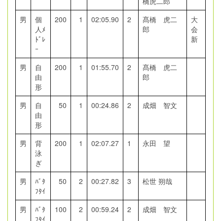
橋虎二郎
男
個
200
1
02:05.90
2
髙橋 虎二
大
人ﾒ
郎
会
ﾄﾞﾚ
新
ｰ
男
自
200
1
01:55.70
2
髙橋 虎二
由
郎
形
男
自
50
1
00:24.86
2
成畑 智文
由
形
男
背
200
1
02:07.27
1
永田 望
泳
ぎ
男
ﾊﾞﾀ
50
2
00:27.82
3
松世 朔哉
ﾌﾀｲ
男
ﾊﾞﾀ
100
2
00:59.24
2
成畑 智文
ﾌﾀｲ