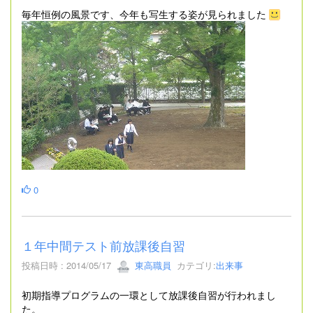
毎年恒例の風景です、今年も写生する姿が見られました
0
１年中間テスト前放課後自習
投稿日時 : 2014/05/17
東高職員
カテゴリ:
出来事
初期指導プログラムの一環として放課後自習が行われまし
た。