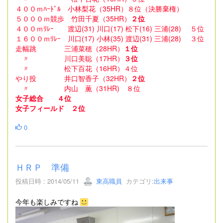
４００ｍﾊｰﾄﾞﾙ 小林梨花（35HR）８位（決勝棄権）
５０００ｍ競歩 竹田千夏（35HR）
２位
４００ｍﾘﾚｰ 渡辺(31) 川口(17) 松下(16) 三浦(28) ５位
１６００ｍﾘﾚｰ 川口(17) 小林(35) 渡辺(31) 三浦(28) ３位
走幅跳 三浦菜穂（28HR）
１位
〃 川口美聡（17HR）
３位
〃 松下百花（16HR）４位
やり投 井口智香子（32HR）
２位
〃 内山 薫（31HR) ８位
女子総合 ４位
女子フィールド ２位
0
ＨＲＰ 準備
投稿日時 : 2014/05/11
東高職員
カテゴリ:
出来事
今年も楽しみですね