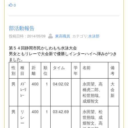
0
部活動報告
投稿日時 : 2014/05/09
東高職員
カテゴリ:
水泳部
第５４回静岡市民かしわもち水泳大会
男女ともリレーで大会新で優勝しインターハイへ弾みがつき
ました。
性
種
距
順
タイム
学
名前
備
別
目
離
位
年
考
男
ﾒﾄﾞ
400
1
04:02.02
永田望、高
大
ﾚｰﾘ
橋虎二郎、
会
ﾚｰ
松世朔哉、
新
成畑智文
男
リ
400
1
03:42.69
永田望、松
レ
世朔哉、成
ー
畑智文、高