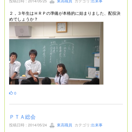
投稿日時 : 2014/05/25
東高職員
カテゴリ:
出来事
２，３年生はＨＲＰの準備が本格的に始まりました、配役決
めでしょうか？
0
ＰＴＡ総会
投稿日時 : 2014/05/24
東高職員
カテゴリ:
出来事