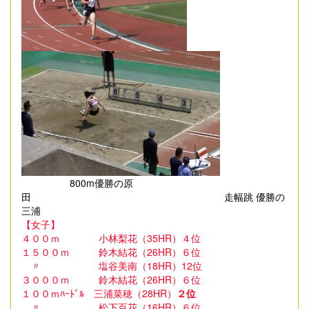
800m優勝の原
田 走幅跳 優勝の
三浦
【女子】
４００ｍ 小林梨花（35HR）４位
１５００ｍ 鈴木結花（26HR）６位
〃 塩谷美南（18HR）12位
３０００ｍ 鈴木結花（26HR）６位
１００ｍﾊｰﾄﾞﾙ 三浦菜穂（28HR）
２位
〃 松下百花（16HR）６位