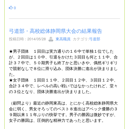
0
弓道部・高校総体静岡県大会の結果報告
投稿日時 : 2014/05/28
東高職員
カテゴリ:
弓道部
★男子団体 １回目は実力通りの１６中で単独１位でした
が、２回目は１０中、引退をかけた３回目も何と１１中、合
計３７中で、５０期男子も終了かと思いきや、偶然ギリギリ
で競射なしで８位に滑り込み、団体決勝に進出が決まりまし
た。
★女子団体 １回目１１中、２回目１２中、３回目１２中、
合計３４中で、レベル
の高い戦いではなかったけれど、堂々
の３位となり、団体決勝進出が決まりました。
（顧問より）最近の静岡東高は、とにかく高校総体静岡県大
会に弱く、男女そろってのベスト８進出はアベック優勝の３
９期以来１１年ぶりの快挙です。男子の勝因は微妙ですが、
女子の勝因は、圧倒的な精神力であったと思います。