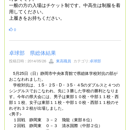
一般の方の入場はチケット制です。中高生は制服を着
用してください。
上履きをお持ちください。
0
卓球部 県総体結果
投稿日時 : 2014/05/26
東高職員
カテゴリ:
卓球部
5月25日（日）静岡市中央体育館で県総体学校対抗の部が
おこなわれました。
学校対抗は、１S・２S・D・３S・４Sのダブルスと４つの
シングルスでおこなわれ、先に３勝した学校の勝利となりま
す。今年の県大会には、男子は東部１０校・中部１１校・西
部１１校、女子は東部１１校・中部１０校・西部１１校のそ
れぞれ３２校が出場しました。
<男子>
１回戦 静岡東 ３－２ 飛龍（東部８位）
２回戦 静岡東 ０－３ 清水国際（中部２位）