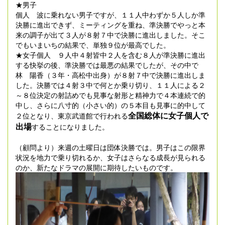
★男子
個人 波に乗れない男子ですが、１１人中わずか５人しか準
決勝に進出できず、ミーティングを重ね、準決勝でやっと本
来の調子が出て３人が８射７中で決勝に進出しました。そこ
でもいまいちの結果で、単独９位が最高でした。
★女子個人 ９人中４射皆中２人を含む８人が準決勝に進出
する快挙の後、準決勝では最悪の結果でしたが、その中で
林 陽香（３年・高松中出身）が８射７中で決勝に進出しま
した。決勝では４射３中で何とか乗り切り、１１人による２
～８位決定の射詰めでも見事な射形と精神力で４本連続で的
中し、さらに八寸的（小さい的）の５本目も見事に的中して
全国総体に女子個人で
２位となり、東京武道館で行われる
出場
することになりました。
（顧問より）来週の土曜日は団体決勝では。男子はこの限界
状況を地力で乗り切れるか、女子はさらなる成長が見られる
のか、新たなドラマの展開に期待したいものです。