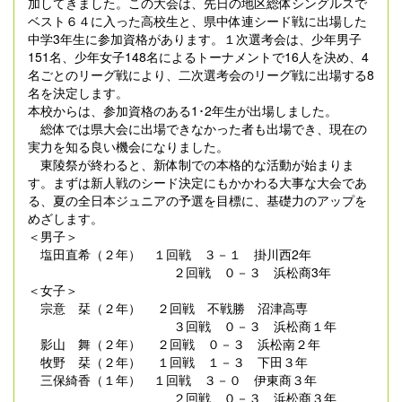
加してきました。この大会は、先日の地区総体シングルスで
ベスト６４に入った高校生と、県中体連シード戦に出場した
中学3年生に参加資格があります。１次選考会は、少年男子
151名、少年女子148名によるトーナメントで16人を決め、4
名ごとのリーグ戦により、二次選考会のリーグ戦に出場する8
名を決定します。
本校からは、参加資格のある1･2年生が出場しました。
総体では県大会に出場できなかった者も出場でき、現在の
実力を知る良い機会になりました。
東陵祭が終わると、新体制での本格的な活動が始まりま
す。まずは新人戦のシード決定にもかかわる大事な大会であ
る、夏の全日本ジュニアの予選を目標に、基礎力のアップを
めざします。
＜男子＞
塩田直希（２年） １回戦 ３－１ 掛川西2年
２回戦 ０－３ 浜松商3年
＜女子＞
宗意 栞（２年） ２回戦 不戦勝 沼津高専
３回戦 ０－３ 浜松商１年
影山 舞（２年） ２回戦 ０－３ 浜松南２年
牧野 栞（２年） １回戦 １－３ 下田３年
三保綺香（１年） １回戦 ３－０ 伊東商３年
２回戦 ０－３ 浜松商３年