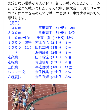
完治しない選手が何人かおり、苦しい戦いでしたが、チーム
として全力で戦いました。そんな中、県大会（５月３０～エ
コパ）にコマを進めたのは以下のとおり。東海大会目指して
頑張ります。
【男子】
４００ｍ 原田亮平（31HR）10位
８００ｍ 原田亮平（31HR）
１位
１１０ｍﾊｰﾄﾞﾙ 千藤 翼（14HR）12位
３０００ｍ障害 村上直也（21HR）８位
５０００ｍ競歩 田代二朗（13HR）５位
〃 海瀨雄介（26HR）８位
走高跳 山下駆流（11HR）９位
走幅跳 青山駿介（32HR）４位
三段跳 牛込夏樹（18HR）11位
ハンマー投 金子雅典（22HR）５位
八種競技 金田直輝（36HR）
３位