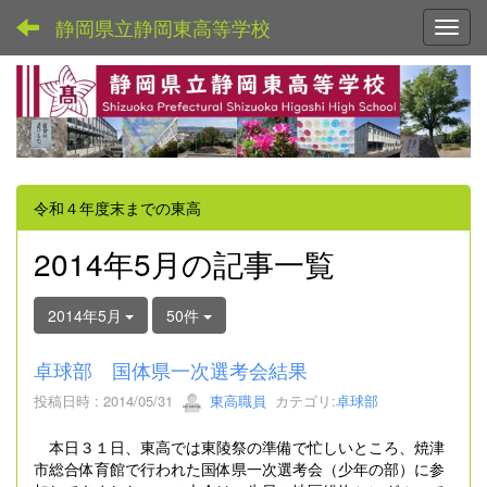
静岡県立静岡東高等学校
Toggl
令和４年度末までの東高
2014年5月の記事一覧
2014年5月
50件
卓球部 国体県一次選考会結果
投稿日時 : 2014/05/31
東高職員
カテゴリ:
卓球部
本日３１日、東高では東陵祭の準備で忙しいところ、焼津
市総合体育館で行われた国体県一次選考会（少年の部）に参