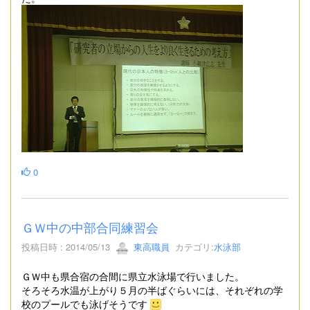
0
ＧＷ中の中部合同練習会
投稿日時 : 2014/05/13
東高職員
カテゴリ:
水泳部
ＧＷ中も県合宿の合間に県立水泳場で行いました。
そろそろ水温が上がり５月の半ばぐらいには、それぞれの学
校のプールでも泳げそうです