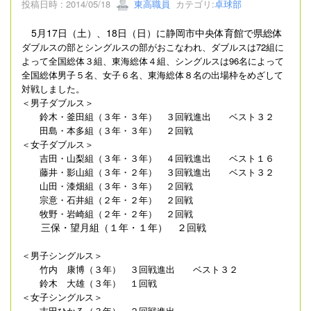
投稿日時 : 2014/05/18
東高職員
カテゴリ:
卓球部
5月17日（土）、18日（日）に静岡市中央体育館で県総体
ダブルスの部とシングルスの部がおこなわれ、ダブルスは72組に
よって全国総体３組、東海総体４組、シングルスは96名によって
全国総体男子５名、女子６名、東海総体８名の出場枠をめざして
対戦しました。
＜男子ダブルス＞
鈴木・釜田組（３年・３年） ３回戦進出 ベスト３２
田島・本多組（３年・３年） ２回戦
＜女子ダブルス＞
吉田・山梨組（３年・３年） ４回戦進出 ベスト１６
藤井・影山組（３年・２年） ３回戦進出 ベスト３２
山田・漆畑組（３年・３年） ２回戦
宗意・石井組（２年・２年） ２回戦
牧野・岩崎組（２年・２年） ２回戦
三保・望月組（１年・１年） ２回戦
＜男子シングルス＞
竹内 康博（３年） ３回戦進出 ベスト３２
鈴木 大雄（３年） １回戦
＜女子シングルス＞
吉田ひかる（３年） ２回戦進出