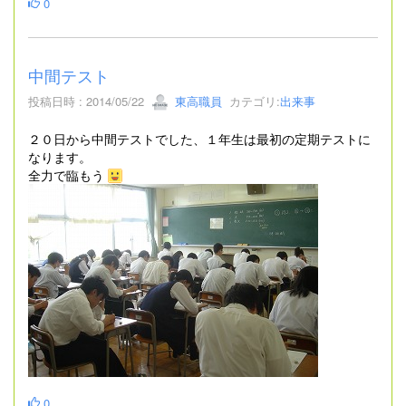
0
中間テスト
投稿日時 : 2014/05/22
東高職員
カテゴリ:
出来事
２０日から中間テストでした、１年生は最初の定期テストに
なります。
全力で臨もう
0