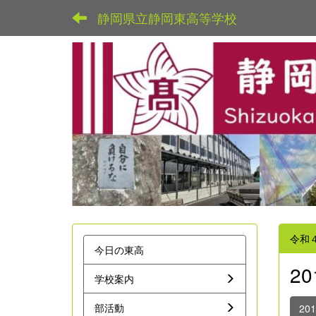
静岡県立静岡東高等学校
令和
今日の東高
2
学校案内
部活動
20