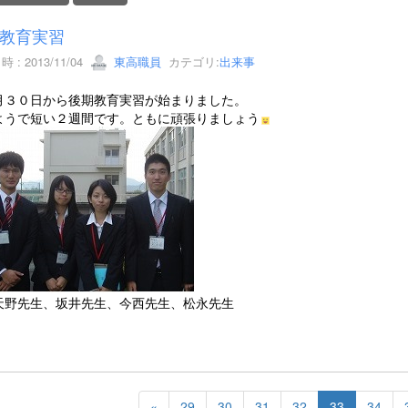
教育実習
 : 2013/11/04
東高職員
カテゴリ:
出来事
月３０日から後期教育実習が始まりました。
ようで短い２週間です。ともに頑張りましょう
先生、坂井先生、今西先生、松永先生
«
29
30
31
32
33
34