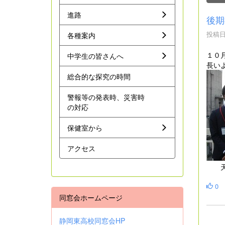
進路
後期
投稿日時
各種案内
１０
中学生の皆さんへ
長い
総合的な探究の時間
警報等の発表時、災害時
の対応
保健室から
アクセス
天野
0
同窓会ホームページ
静岡東高校同窓会HP