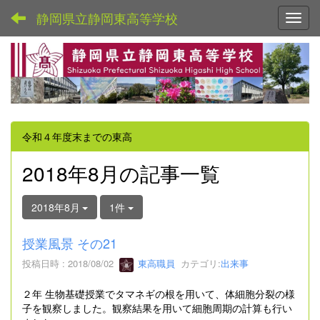
静岡県立静岡東高等学校
Toggl
令和４年度末までの東高
2018年8月の記事一覧
2018年8月
1件
授業風景 その21
投稿日時 : 2018/08/02
東高職員
カテゴリ:
出来事
２年 生物基礎授業でタマネギの根を用いて、体細胞分裂の様
子を観察しました。観察結果を用いて細胞周期の計算も行い