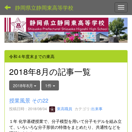
静岡県立静岡東高等学校
Toggl
令和４年度末までの東高
2018年8月の記事一覧
2018年8月
1件
授業風景 その22
投稿日時 : 2018/08/04
東高職員
カテゴリ:
出来事
１年 化学基礎授業で、分子模型を用いて分子モデルを組み立
て、いろいろな分子形状の特徴をまとめたり、共通性などを