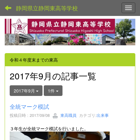
静岡県立静岡東高等学校
Toggl
令和４年度末までの東高
2017年9月の記事一覧
2017年9月
1件
全統マーク模試
投稿日時 : 2017/09/08
東高職員
カテゴリ:
出来事
３年生が全統マーク模試を行いました。