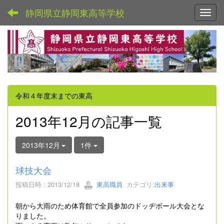
静岡県立静岡東高等学校
Toggl
令和４年度末までの東高
2013年12月の記事一覧
2013年12月
1件
球技大会
投稿日時 : 2013/12/18
東高職員
カテゴリ:
出来事
朝から大雨のため体育館で全員参加のドッヂボール大会とな
りました。