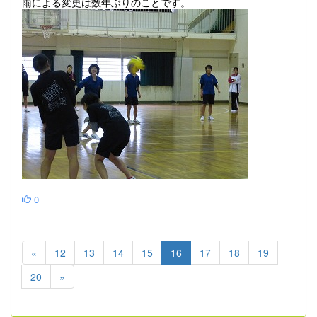
雨による変更は数年ぶりのことです。
0
«
12
13
14
15
16
17
18
19
20
»