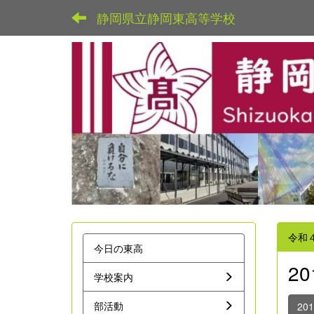
静岡県立静岡東高等学校
令和
今日の東高
2
学校案内
部活動
20