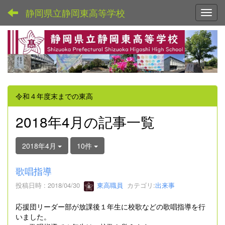
静岡県立静岡東高等学校
Toggl
令和４年度末までの東高
2018年4月の記事一覧
2018年4月
10件
歌唱指導
投稿日時 : 2018/04/30
東高職員
カテゴリ:
出来事
応援団リーダー部が放課後１年生に校歌などの歌唱指導を行
いました。