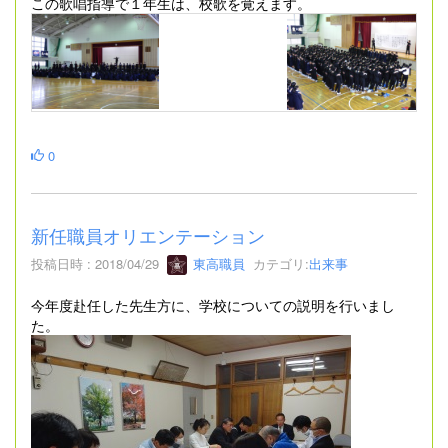
この歌唱指導で１年生は、校歌を覚えます。
0
新任職員オリエンテーション
投稿日時 : 2018/04/29
東高職員
カテゴリ:
出来事
今年度赴任した先生方に、学校についての説明を行いまし
た。